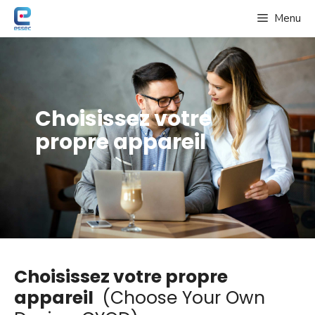
Aller
Menu
au
contenu
Choisissez votre
propre appareil
Choisissez votre propre
appareil
(Choose Your Own