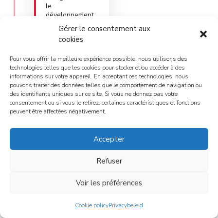
le
développement
et la production
Gérer le consentement aux
en interne.
cookies
IndigoCare a vu
le jour et
constitue la
Pour vous offrir la meilleure expérience possible, nous utilisons des
division
technologies telles que les cookies pour stocker et/ou accéder à des
internationale
informations sur votre appareil. En acceptant ces technologies, nous
des soins de
pouvons traiter des données telles que le comportement de navigation ou
santé au sein du
des identifiants uniques sur ce site. Si vous ne donnez pas votre
groupe Essec.
consentement ou si vous le retirez, certaines caractéristiques et fonctions
peuvent être affectées négativement.
2010
Accepter
Refuser
En octobre 2010,
Essec a été élu
Voir les préférences
‘Lauréat PME du
Limbourg 2010’,
Cookie policy
Privacybeleid
un prix décerné
par Unizo.