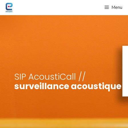
Aller
Menu
au
contenu
SIP AcoustiCall //
surveillance acoustique