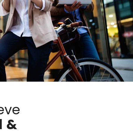
eve
d
&