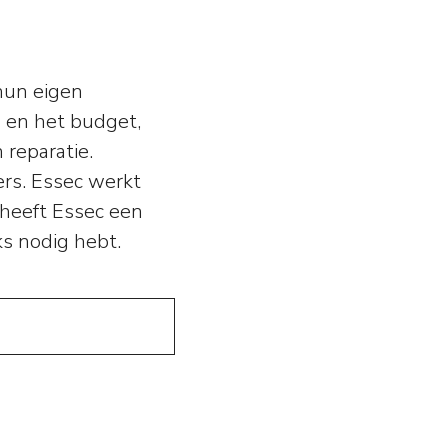
un eigen
n en het budget,
n reparatie.
ers. Essec werkt
 heeft Essec een
ks nodig hebt.