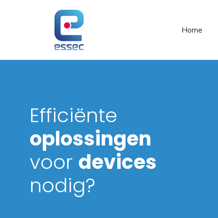
Spring
naar
de
Home
inhoud
Efficiënte
oplossingen
voor
devices
nodig?