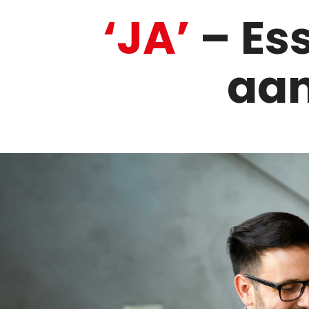
‘JA’
– Es
aan