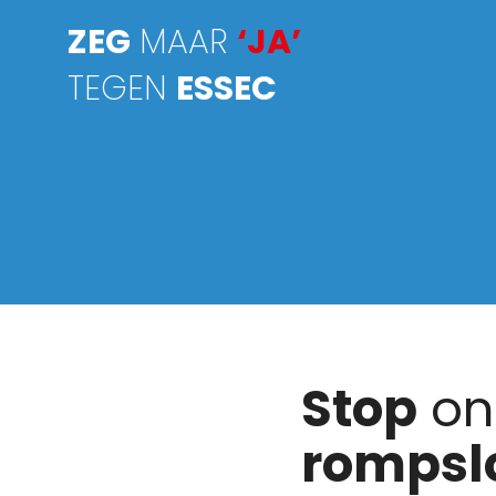
ZEG
MAAR
‘JA’
TEGEN
ESSEC
Stop
on
romps