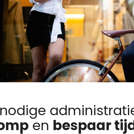
nodige administrati
lomp
en
bespaar tij