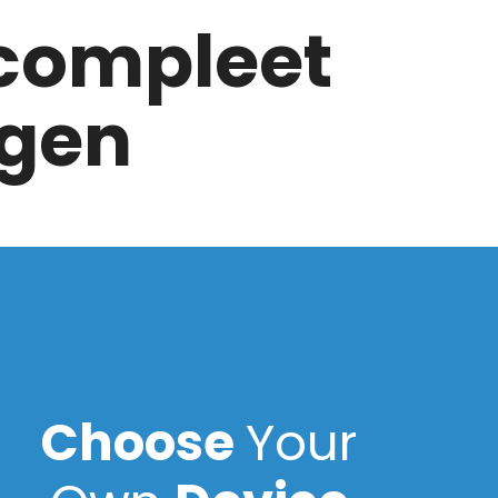
 compleet
ngen
Choose
Your