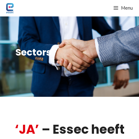
Spring
Menu
naar
de
inhoud
Sectors
‘JA’
– Essec heeft