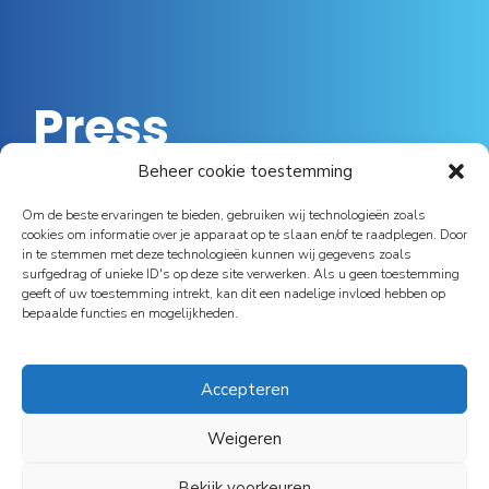
Press
Beheer cookie toestemming
Luc Achten van Essec: “Ik vind dat smartphones
Om de beste ervaringen te bieden, gebruiken wij technologieën zoals
eigenlijk te goedkoop geworden zijn”
cookies om informatie over je apparaat op te slaan en/of te raadplegen. Door
in te stemmen met deze technologieën kunnen wij gegevens zoals
Johan Deroy: “Ik fungeer nu meer als tweede man op
surfgedrag of unieke ID's op deze site verwerken. Als u geen toestemming
de tandem”
geeft of uw toestemming intrekt, kan dit een nadelige invloed hebben op
bepaalde functies en mogelijkheden.
Van Beringen tot Tessenderlo: Essec stopt 8 miljoen
in nieuwe nestjes
Accepteren
Nieuw product brengt Indigocare de wereld rond
Essec helpt ziekenhuizen hun bedden terugvinden
Weigeren
Bekijk voorkeuren