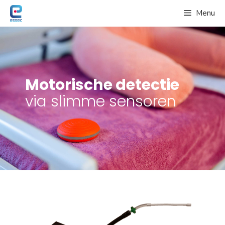
Spring
Menu
naar
de
inhoud
Motorische detectie
via slimme sensoren