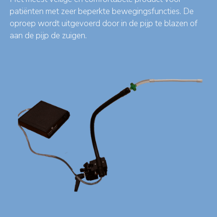
patiënten met zeer beperkte bewegingsfuncties. De
oproep wordt uitgevoerd door in de pijp te blazen of
aan de pijp de zuigen.