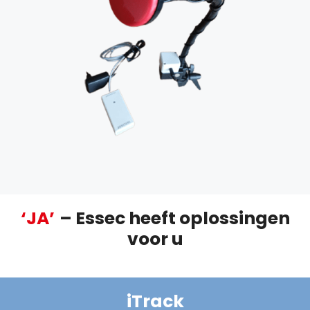
‘JA’
– Essec heeft oplossingen
voor u
iTrack