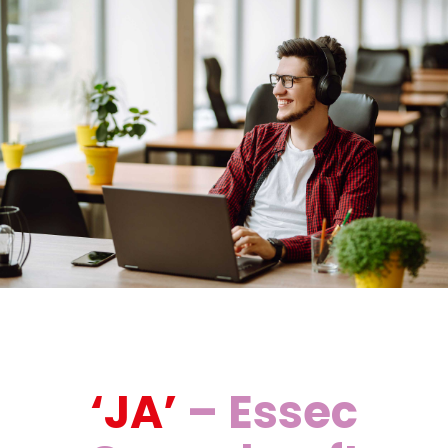
‘JA’
– Essec