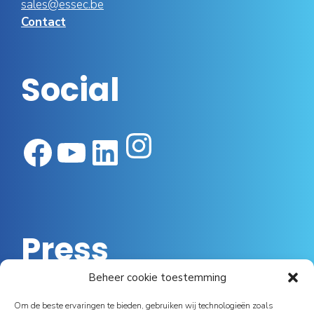
sales@essec.be
Contact
Social
Instagram
Facebook
YouTube
LinkedIn
Press
Beheer cookie toestemming
Luc Achten van Essec: “Ik vind dat smartphones
Om de beste ervaringen te bieden, gebruiken wij technologieën zoals