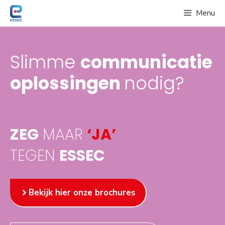
Spring
Menu
naar
de
inhoud
Slimme
communicatie
oplossingen
nodig?
ZEG
MAAR
‘JA’
TEGEN
ESSEC
Bekijk hier onze brochures