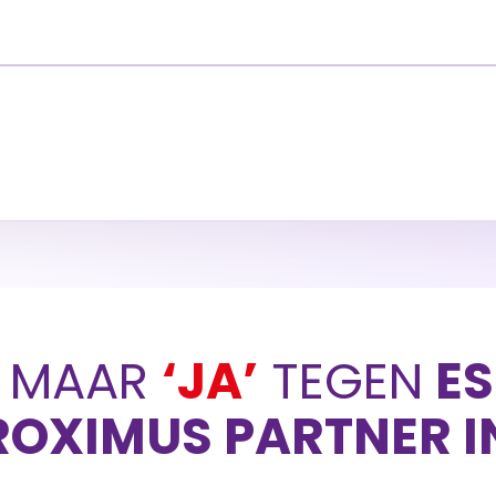
G
MAAR
‘JA’
TEGEN
ES
ROXIMUS PARTNER I