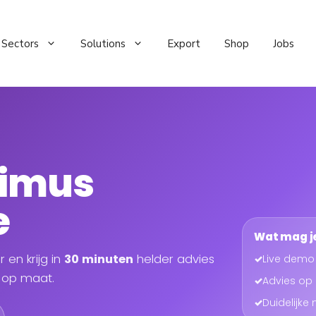
Sectors
Solutions
Export
Shop
Jobs
ximus
e
Wat mag j
 en krijg in
30 minuten
helder advies
✓
Live demo
n op maat.
✓
Advies op
✓
Duidelijke 