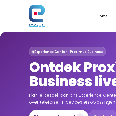
Spring
naar
de
Home
inhoud
Experience Center • Proximus Business
Ontdek Pro
Business liv
Plan je bezoek aan ons Experience Center
over telefonie, IT, devices en oplossinge