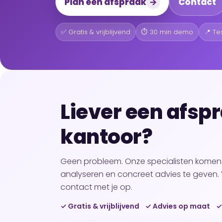
Plan een afspraak
→
Contact
✅ Gratis & vrijblijvend
⏱️ 30 min demo
📍 T
Liever een afspr
kantoor?
Geen probleem. Onze specialisten komen g
analyseren en concreet advies te geven. 
contact met je op.
✓ Gratis & vrijblijvend ✓ Advies op maat ✓