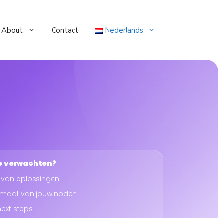
About
Contact
Nederlands
e verwachten?
 van oplossingen
 maat van jouw noden
next steps