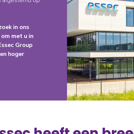
jn afgestemd op
oek in ons
t om met u in
 Essec Group
een hoger
ssec heeft een bree