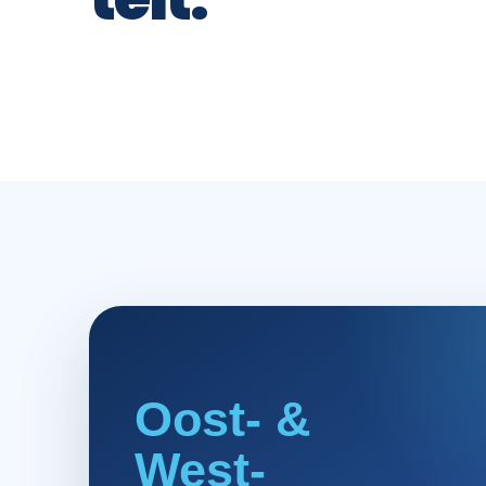
Oost- &
West-