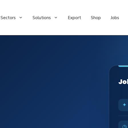
Sectors
Solutions
Export
Shop
Jobs
Jo
✦
◷