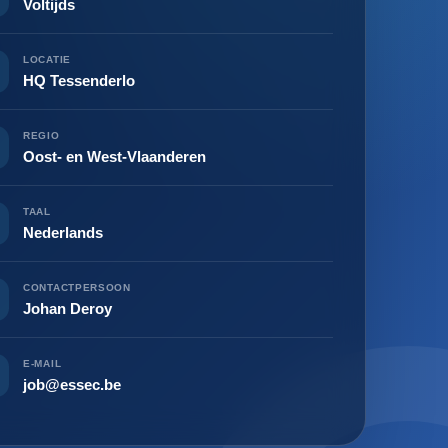
Voltijds
LOCATIE
HQ Tessenderlo
REGIO
Oost- en West-Vlaanderen
TAAL
Nederlands
CONTACTPERSOON
Johan Deroy
E-MAIL
job@essec.be