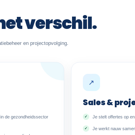
het verschil.
atiebeheer en projectopvolging.
↗
Sales & proj
n in de gezondheidssector
Je stelt offertes op e
Je werkt nauw samen