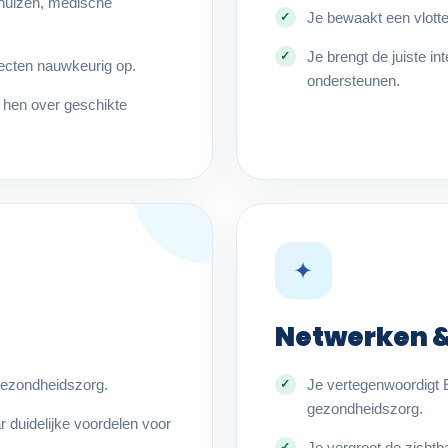
nhuizen, medische
Je bewaakt een vlott
Je brengt de juiste i
jecten nauwkeurig op.
ondersteunen.
t hen over geschikte
✦
Netwerken &
 gezondheidszorg.
Je vertegenwoordigt 
gezondheidszorg.
r duidelijke voordelen voor
Je vergroot de zichtb