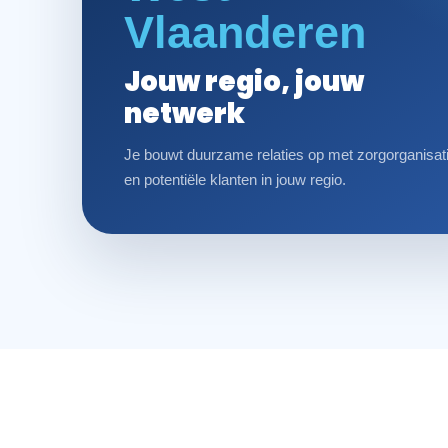
Vlaanderen
Jouw regio, jouw
netwerk
Je bouwt duurzame relaties op met zorgorganisat
en potentiële klanten in jouw regio.