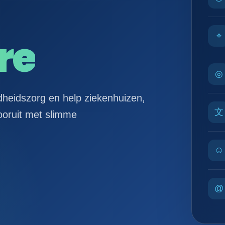
re
⌖
◎
dheidszorg en help ziekenhuizen,
文
ooruit met slimme
☺
@