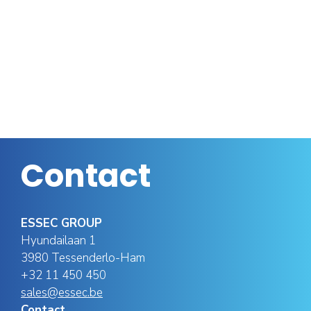
Contact
ESSEC GROUP
Hyundailaan 1
3980 Tessenderlo-Ham
+32 11 450 450
sales@essec.be
Contact