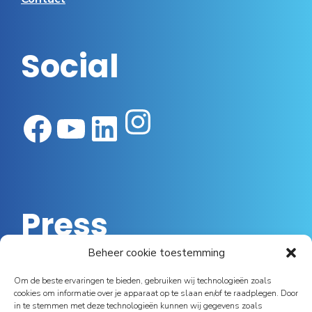
Social
Instagram
Facebook
YouTube
LinkedIn
Press
Beheer cookie toestemming
Luc Achten van Essec: “Ik vind dat smartphones
Om de beste ervaringen te bieden, gebruiken wij technologieën zoals
eigenlijk te goedkoop geworden zijn”
cookies om informatie over je apparaat op te slaan en/of te raadplegen. Door
in te stemmen met deze technologieën kunnen wij gegevens zoals