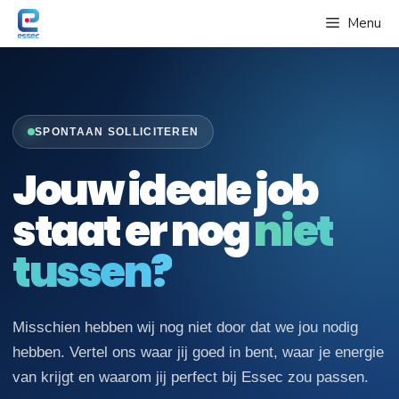
Spring
Menu
naar
de
inhoud
SPONTAAN SOLLICITEREN
Jouw ideale job
staat er nog
niet
tussen?
Misschien hebben wij nog niet door dat we jou nodig
hebben. Vertel ons waar jij goed in bent, waar je energie
van krijgt en waarom jij perfect bij Essec zou passen.