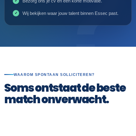
Bezorg ons je cv en een korte motivatie.
Wij bekijken waar jouw talent binnen Essec past.
WAAROM SPONTAAN SOLLICITEREN?
Soms ontstaat de beste
match onverwacht.