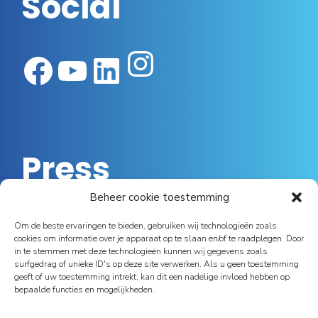
Social
Instagram
Facebook
YouTube
LinkedIn
Press
Beheer cookie toestemming
Luc Achten van Essec: “Ik vind dat smartphones
Om de beste ervaringen te bieden, gebruiken wij technologieën zoals
eigenlijk te goedkoop geworden zijn”
cookies om informatie over je apparaat op te slaan en/of te raadplegen. Door
in te stemmen met deze technologieën kunnen wij gegevens zoals
Johan Deroy: “Ik fungeer nu meer als tweede man op
surfgedrag of unieke ID's op deze site verwerken. Als u geen toestemming
de tandem”
geeft of uw toestemming intrekt, kan dit een nadelige invloed hebben op
bepaalde functies en mogelijkheden.
Van Beringen tot Tessenderlo: Essec stopt 8 miljoen